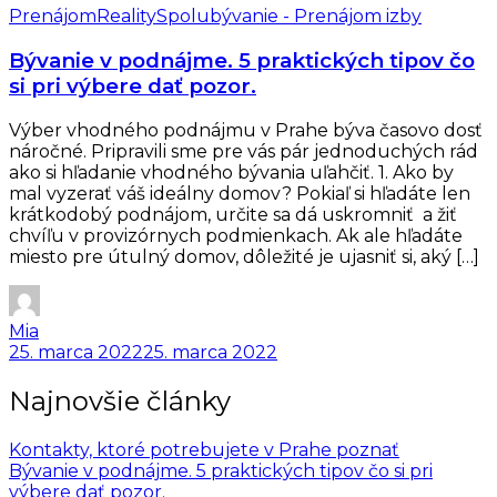
Prenájom
Reality
Spolubývanie - Prenájom izby
Bývanie v podnájme. 5 praktických tipov čo
si pri výbere dať pozor.
Výber vhodného podnájmu v Prahe býva časovo dosť
náročné. Pripravili sme pre vás pár jednoduchých rád
ako si hľadanie vhodného bývania uľahčiť. 1. Ako by
mal vyzerať váš ideálny domov? Pokiaľ si hľadáte len
krátkodobý podnájom, určite sa dá uskromniť a žiť
chvíľu v provizórnych podmienkach. Ak ale hľadáte
miesto pre útulný domov, dôležité je ujasniť si, aký […]
Mia
25. marca 2022
25. marca 2022
Najnovšie články
Kontakty, ktoré potrebujete v Prahe poznať
Bývanie v podnájme. 5 praktických tipov čo si pri
výbere dať pozor.