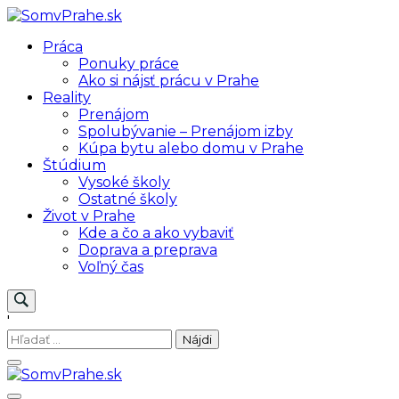
Skip
to
SomvPrahe.sk
Pre lepší život v Prahe
Práca
content
Ponuky práce
Ako si nájsť prácu v Prahe
Reality
Prenájom
Spolubývanie – Prenájom izby
Kúpa bytu alebo domu v Prahe
Štúdium
Vysoké školy
Ostatné školy
Život v Prahe
Kde a čo a ako vybaviť
Doprava a preprava
Voľný čas
'
Hľadať: