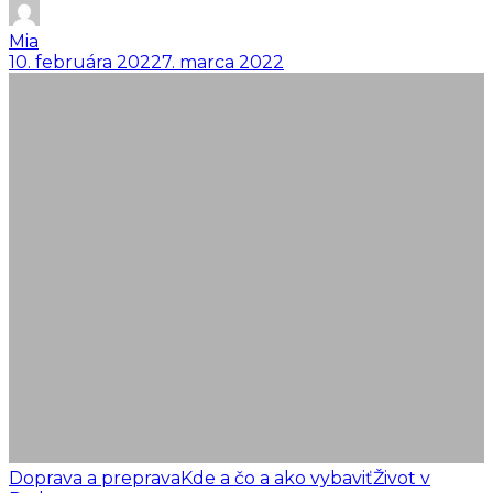
Mia
10. februára 2022
7. marca 2022
Doprava a preprava
Kde a čo a ako vybaviť
Život v