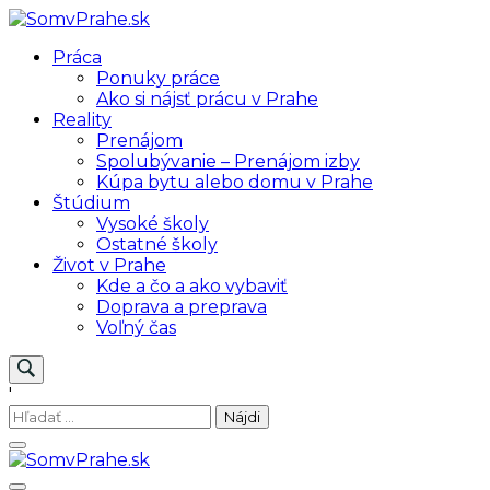
Skip
to
SomvPrahe.sk
Pre lepší život v Prahe
Práca
content
Ponuky práce
Ako si nájsť prácu v Prahe
Reality
Prenájom
Spolubývanie – Prenájom izby
Kúpa bytu alebo domu v Prahe
Štúdium
Vysoké školy
Ostatné školy
Život v Prahe
Kde a čo a ako vybaviť
Doprava a preprava
Voľný čas
'
Hľadať: