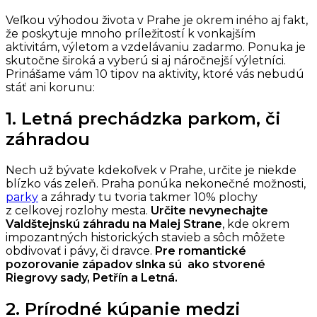
Veľkou výhodou života v Prahe je okrem iného aj fakt,
že poskytuje mnoho príležitostí k vonkajším
aktivitám, výletom a vzdelávaniu zadarmo. Ponuka je
skutočne široká a vyberú si aj náročnejší výletníci.
Prinášame vám 10 tipov na aktivity, ktoré vás nebudú
stáť ani korunu:
1. Letná prechádzka parkom, či
záhradou
Nech už bývate kdekoľvek v Prahe, určite je niekde
blízko vás zeleň. Praha ponúka nekonečné možnosti,
parky
a záhrady tu tvoria takmer 10% plochy
z celkovej rozlohy mesta.
Určite nevynechajte
Valdštejnskú záhradu na Malej Strane
, kde okrem
impozantných historických stavieb a sôch môžete
obdivovať i pávy, či dravce.
Pre romantické
pozorovanie západov slnka sú ako stvorené
Riegrovy sady, Petřín a Letná.
2. Prírodné kúpanie medzi