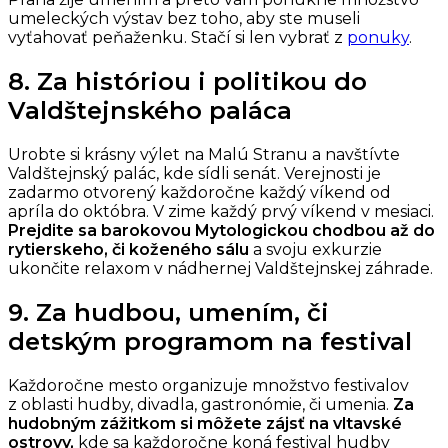
umeleckých výstav bez toho, aby ste museli
vyťahovať peňaženku. Stačí si len vybrať z
ponuky
.
8. Za históriou i politikou do
Valdštejnského paláca
Urobte si krásny výlet na Malú Stranu a navštívte
Valdštejnský palác, kde sídli senát. Verejnosti je
zadarmo otvorený každoročne každý víkend od
apríla do októbra. V zime každý prvý víkend v mesiaci.
Prejdite sa barokovou Mytologickou chodbou až do
rytierskeho, či koženého sálu
a svoju exkurzie
ukončite relaxom v nádhernej Valdštejnskej záhrade.
9. Za hudbou, umením, či
detským programom na festival
Každoročne mesto organizuje množstvo festivalov
z oblasti hudby, divadla, gastronómie, či umenia.
Za
hudobným zážitkom si môžete zájsť na vltavské
ostrovy,
kde sa každoročne koná festival hudby