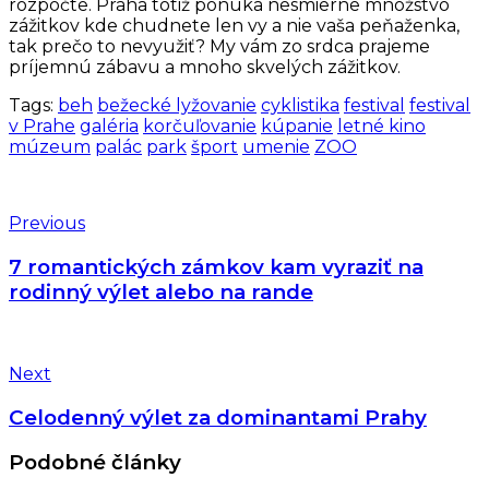
rozpočte. Praha totiž ponúka nesmierne množstvo
zážitkov kde chudnete len vy a nie vaša peňaženka,
tak prečo to nevyužiť? My vám zo srdca prajeme
príjemnú zábavu a mnoho skvelých zážitkov.
Tags:
beh
bežecké lyžovanie
cyklistika
festival
festival
v Prahe
galéria
korčuľovanie
kúpanie
letné kino
múzeum
palác
park
šport
umenie
ZOO
Previous
7 romantických zámkov kam vyraziť na
rodinný výlet alebo na rande
Next
Celodenný výlet za dominantami Prahy
Podobné články