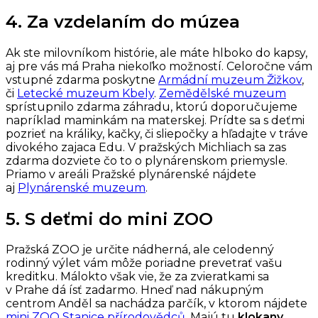
4. Za vzdelaním do múzea
Ak ste milovníkom histórie, ale máte hlboko do kapsy,
aj pre vás má Praha niekoľko možností. Celoročne vám
vstupné zdarma poskytne
Armádní muzeum Žižkov
,
či
Letecké muzeum Kbely
.
Zemědělské muzeum
sprístupnilo zdarma záhradu, ktorú doporučujeme
napríklad maminkám na materskej. Prídte sa s deťmi
pozrieť na králiky, kačky, či sliepočky a hľadajte v tráve
divokého zajaca Edu. V pražských Michliach sa zas
zdarma dozviete čo to o plynárenskom priemysle.
Priamo v areáli Pražské plynárenské nájdete
aj
Plynárenské muzeum
.
5. S deťmi do mini ZOO
Pražská ZOO je určite nádherná, ale celodenný
rodinný výlet vám môže poriadne prevetrať vašu
kreditku. Málokto však vie, že za zvieratkami sa
v Prahe dá ísť zadarmo. Hneď nad nákupným
centrom Anděl sa nachádza parčík, v ktorom nájdete
mini ZOO Stanice přírodovědců
. Majú tu
klokany,