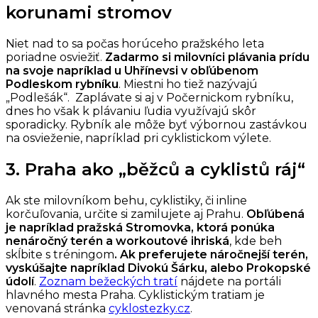
korunami stromov
Niet nad to sa počas horúceho pražského leta
poriadne osviežiť.
Zadarmo si milovníci plávania prídu
na svoje napríklad u Uhřínevsi v obľúbenom
Podleskom rybníku
. Miestni ho tiež nazývajú
„Podlešák“. Zaplávate si aj v Počernickom rybníku,
dnes ho však k plávaniu ľudia využívajú skôr
sporadicky. Rybník ale môže byť výbornou zastávkou
na osvieženie, napríklad pri cyklistickom výlete.
3. Praha ako „běžců a cyklistů ráj“
Ak ste milovníkom behu, cyklistiky, či inline
korčuľovania, určite si zamilujete aj Prahu.
Obľúbená
je napríklad pražská Stromovka, ktorá ponúka
nenáročný terén a workoutové ihriská
, kde beh
skĺbite s tréningom
. Ak preferujete náročnejší terén,
vyskúšajte napríklad Divokú Šárku, alebo Prokopské
údolí
.
Zoznam bežeckých tratí
nájdete na portáli
hlavného mesta Praha. Cyklistickým tratiam je
venovaná stránka
cyklostezky.cz
.