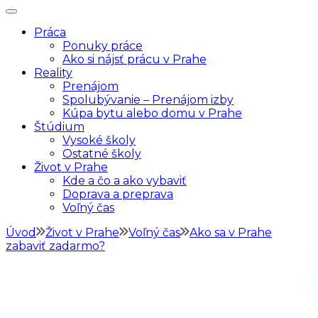
SomvPrahe.sk
Pre lepší život v Prahe
Práca
Ponuky práce
Ako si nájsť prácu v Prahe
Reality
Prenájom
Spolubývanie – Prenájom izby
Kúpa bytu alebo domu v Prahe
Štúdium
Vysoké školy
Ostatné školy
Život v Prahe
Kde a čo a ako vybaviť
Doprava a preprava
Voľný čas
Úvod
Život v Prahe
Voľný čas
Ako sa v Prahe
zabaviť zadarmo?