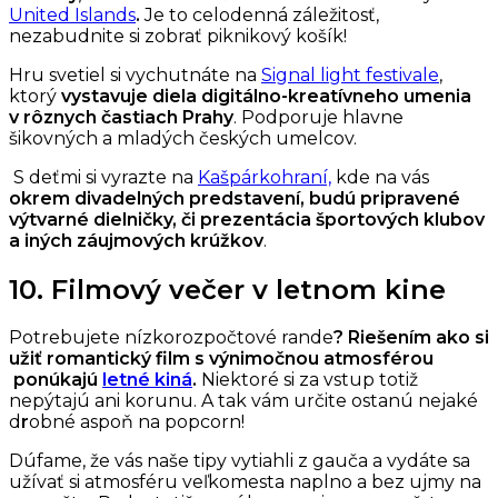
United Islands
.
Je to celodenná záležitosť,
nezabudnite si zobrať piknikový košík!
Hru svetiel si vychutnáte na
Signal light festivale
,
ktorý
vystavuje diela digitálno-kreatívneho umenia
v rôznych častiach Prahy
. Podporuje hlavne
šikovných a mladých českých umelcov.
S deťmi si vyrazte na
Kašpárkohraní,
kde na vás
okrem divadelných predstavení, budú pripravené
výtvarné dielničky, či prezentácia športových klubov
a iných záujmových krúžkov
.
10. Filmový večer v letnom kine
Potrebujete nízkorozpočtové rande
? Riešením ako si
užiť romantický film s výnimočnou atmosférou
ponúkajú
letné kiná
.
Niektoré si za vstup totiž
nepýtajú ani korunu. A tak vám určite ostanú nejaké
d
r
obné aspoň na popcorn!
Dúfame, že vás naše tipy vytiahli z gauča a vydáte sa
užívať si atmosféru veľkomesta naplno a bez ujmy na