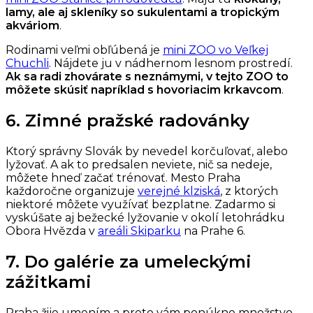
lamy, ale aj skleníky so sukulentami a tropickým
akváriom
.
Rodinami veľmi obľúbená je
mini ZOO vo Veľkej
Chuchli
. Nájdete ju v nádhernom lesnom prostredí.
Ak sa radi zhovárate s neznámymi, v tejto ZOO to
môžete skúsiť napríklad s hovoriacim krkavcom
.
6. Zimné pražské radovánky
Ktorý správny Slovák by nevedel korčuľovať, alebo
lyžovať. A ak to predsalen neviete, nič sa nedeje,
môžete hneď začať trénovať. Mesto Praha
každoročne organizuje
verejné klziská
, z ktorých
niektoré môžete využívať bezplatne. Zadarmo si
vyskúšate aj bežecké lyžovanie v okolí letohrádku
Obora Hvězda v
areáli Skiparku
na Prahe 6.
7. Do galérie za umeleckými
zážitkami
Praha žije umením a preto vám ponúkne množstvo