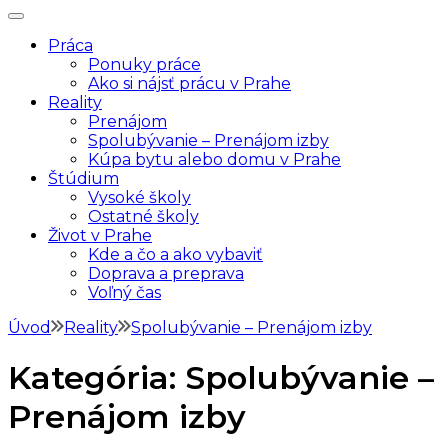
SomvPrahe.sk
Pre lepší život v Prahe
Práca
Ponuky práce
Ako si nájsť prácu v Prahe
Reality
Prenájom
Spolubývanie – Prenájom izby
Kúpa bytu alebo domu v Prahe
Štúdium
Vysoké školy
Ostatné školy
Život v Prahe
Kde a čo a ako vybaviť
Doprava a preprava
Voľný čas
Úvod
Reality
Spolubývanie – Prenájom izby
Kategória:
Spolubývanie –
Prenájom izby