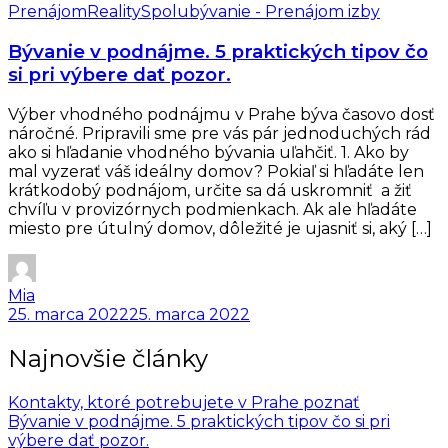
Prenájom
Reality
Spolubývanie - Prenájom izby
Bývanie v podnájme. 5 praktických tipov čo
si pri výbere dať pozor.
Výber vhodného podnájmu v Prahe býva časovo dosť
náročné. Pripravili sme pre vás pár jednoduchých rád
ako si hľadanie vhodného bývania uľahčiť. 1. Ako by
mal vyzerať váš ideálny domov? Pokiaľ si hľadáte len
krátkodobý podnájom, určite sa dá uskromniť a žiť
chvíľu v provizórnych podmienkach. Ak ale hľadáte
miesto pre útulný domov, dôležité je ujasniť si, aký […]
Mia
25. marca 2022
25. marca 2022
Najnovšie články
Kontakty, ktoré potrebujete v Prahe poznať
Bývanie v podnájme. 5 praktických tipov čo si pri
výbere dať pozor.