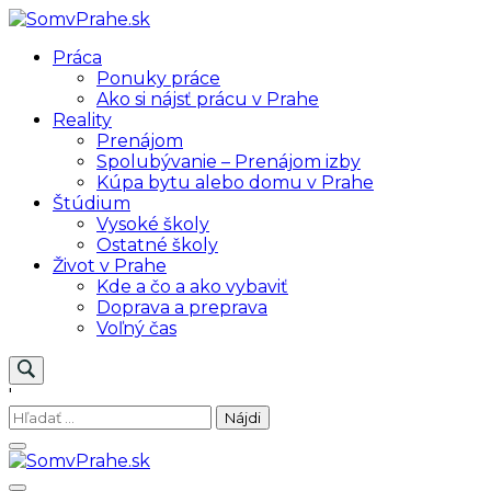
Skip
to
SomvPrahe.sk
Pre lepší život v Prahe
Práca
content
Ponuky práce
Ako si nájsť prácu v Prahe
Reality
Prenájom
Spolubývanie – Prenájom izby
Kúpa bytu alebo domu v Prahe
Štúdium
Vysoké školy
Ostatné školy
Život v Prahe
Kde a čo a ako vybaviť
Doprava a preprava
Voľný čas
'
Hľadať: