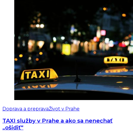
Doprava a preprava
Život v Prahe
TAXI služby v Prahe a ako sa nenechať
„ošidiť“