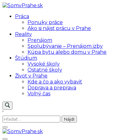
Skip
to
SomvPrahe.sk
Pre lepší život v Prahe
Práca
content
Ponuky práce
Ako si nájsť prácu v Prahe
Reality
Prenájom
Spolubývanie – Prenájom izby
Kúpa bytu alebo domu v Prahe
Štúdium
Vysoké školy
Ostatné školy
Život v Prahe
Kde a čo a ako vybaviť
Doprava a preprava
Voľný čas
'
Hľadať: