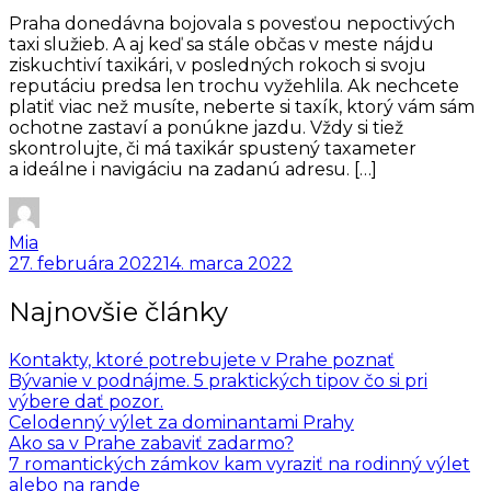
Praha donedávna bojovala s povesťou nepoctivých
taxi služieb. A aj keď sa stále občas v meste nájdu
ziskuchtiví taxikári, v posledných rokoch si svoju
reputáciu predsa len trochu vyžehlila. Ak nechcete
platiť viac než musíte, neberte si taxík, ktorý vám sám
ochotne zastaví a ponúkne jazdu. Vždy si tiež
skontrolujte, či má taxikár spustený taxameter
a ideálne i navigáciu na zadanú adresu. […]
Mia
27. februára 2022
14. marca 2022
Najnovšie články
Kontakty, ktoré potrebujete v Prahe poznať
Bývanie v podnájme. 5 praktických tipov čo si pri
výbere dať pozor.
Celodenný výlet za dominantami Prahy
Ako sa v Prahe zabaviť zadarmo?
7 romantických zámkov kam vyraziť na rodinný výlet
alebo na rande