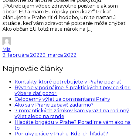
poisťovne zdravotné poistenie poskytujú.
„Potrebujem vôbec zdravotné poistenie ak som
občan EU a mám Európsky preukaz?“ Pokiaľ
plánujete v Prahe žiť dlhodobo, určite nastanú
situácie, keď vám zdravotné poistenie môže chýbať.
Ako občan EU totiž máte nárok na […]
Mia
9. februára 2022
9. marca 2022
Najnovšie články
Kontakty, ktoré potrebujete v Prahe poznať
Bývanie v podnájme. 5 praktických tipov čo si pri
výbere dať pozor.
Celodenný výlet za dominantami Prahy
Ako sa v Prahe zabaviť zadarmo?
7 romantických zámkov kam vyraziť na rodinný
výlet alebo na rande
Hľadáte brigádu v Prahe? Poradíme vám ako na
to.
Ponuky práce v Prahe. Kde ich hľadať?