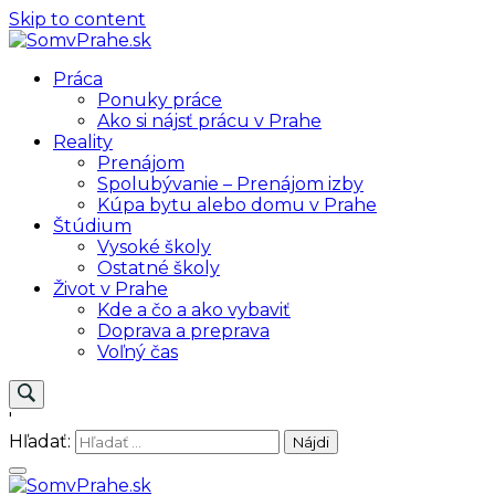
Skip to content
SomvPrahe.sk
Pre lepší život v Prahe
Práca
Ponuky práce
Ako si nájsť prácu v Prahe
Reality
Prenájom
Spolubývanie – Prenájom izby
Kúpa bytu alebo domu v Prahe
Štúdium
Vysoké školy
Ostatné školy
Život v Prahe
Kde a čo a ako vybaviť
Doprava a preprava
Voľný čas
'
Hľadať: