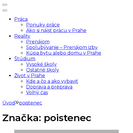
SomvPrahe.sk
Pre lepší život v Prahe
Práca
Ponuky práce
Ako si nájsť prácu v Prahe
Reality
Prenájom
Spolubývanie – Prenájom izby
Kúpa bytu alebo domu v Prahe
Štúdium
Vysoké školy
Ostatné školy
Život v Prahe
Kde a čo a ako vybaviť
Doprava a preprava
Voľný čas
Úvod
poistenec
Značka:
poistenec