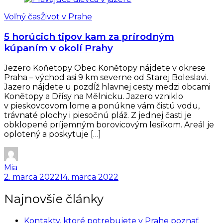
Voľný čas
Život v Prahe
5 horúcich tipov kam za prírodným
kúpaním v okolí Prahy
Jezero Koňetopy Obec Konětopy nájdete v okrese
Praha – východ asi 9 km severne od Starej Boleslavi.
Jazero nájdete u pozdĺž hlavnej cesty medzi obcami
Konětopy a Dřísy na Mělnicku. Jazero vzniklo
v pieskovcovom lome a ponúkne vám čistú vodu,
trávnaté plochy i piesočnú pláž. Z jednej časti je
obklopené príjemným borovicovým lesíkom. Areál je
oplotený a poskytuje […]
Mia
2. marca 2022
14. marca 2022
Najnovšie články
Kontakty, ktoré potrebujete v Prahe poznať