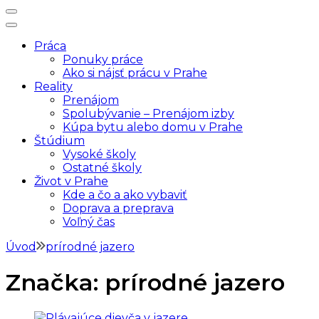
SomvPrahe.sk
Pre lepší život v Prahe
Práca
Ponuky práce
Ako si nájsť prácu v Prahe
Reality
Prenájom
Spolubývanie – Prenájom izby
Kúpa bytu alebo domu v Prahe
Štúdium
Vysoké školy
Ostatné školy
Život v Prahe
Kde a čo a ako vybaviť
Doprava a preprava
Voľný čas
Úvod
prírodné jazero
Značka:
prírodné jazero