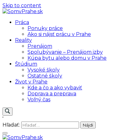
Skip to content
SomvPrahe.sk
Pre lepší život v Prahe
Práca
Ponuky práce
Ako si nájsť prácu v Prahe
Reality
Prenájom
Spolubývanie – Prenájom izby
Kúpa bytu alebo domu v Prahe
Štúdium
Vysoké školy
Ostatné školy
Život v Prahe
Kde a čo a ako vybaviť
Doprava a preprava
Voľný čas
'
Hľadať: