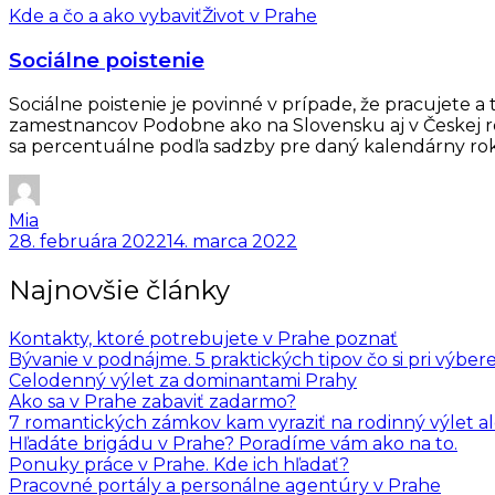
Kde a čo a ako vybaviť
Život v Prahe
Sociálne poistenie
Sociálne poistenie je povinné v prípade, že pracujete 
zamestnancov Podobne ako na Slovensku aj v Českej re
sa percentuálne podľa sadzby pre daný kalendárny rok
Mia
28. februára 2022
14. marca 2022
Najnovšie články
Kontakty, ktoré potrebujete v Prahe poznať
Bývanie v podnájme. 5 praktických tipov čo si pri výber
Celodenný výlet za dominantami Prahy
Ako sa v Prahe zabaviť zadarmo?
7 romantických zámkov kam vyraziť na rodinný výlet a
Hľadáte brigádu v Prahe? Poradíme vám ako na to.
Ponuky práce v Prahe. Kde ich hľadať?
Pracovné portály a personálne agentúry v Prahe