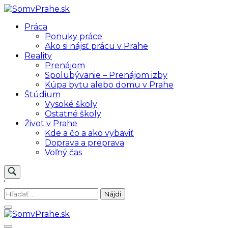
Skip
to
SomvPrahe.sk
Pre lepší život v Prahe
Práca
content
Ponuky práce
Ako si nájsť prácu v Prahe
Reality
Prenájom
Spolubývanie – Prenájom izby
Kúpa bytu alebo domu v Prahe
Štúdium
Vysoké školy
Ostatné školy
Život v Prahe
Kde a čo a ako vybaviť
Doprava a preprava
Voľný čas
'
Hľadať: