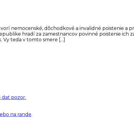
a tvorí nemocenské, dôchodkové a invalidné poistenie a 
publike hradí za zamestnancov povinné poistenie ich za
. Vy teda v tomto smere […]
e dať pozor.
lebo na rande