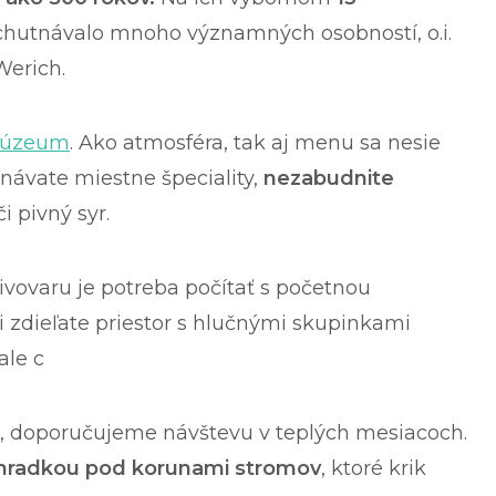
chutnávalo mnoho významných osobností, o.i.
Werich.
múzeum
. Ako atmosféra, tak aj menu sa nesie
návate miestne špeciality,
nezabudnite
 či pivný syr.
vovaru je potreba počítať s početnou
i zdieľate priestor s hlučnými skupinkami
ale c
va, doporučujeme návštevu v teplých mesiacoch.
áhradkou pod korunami stromov
, ktoré krik