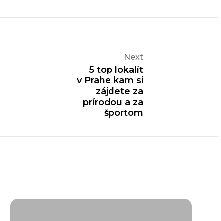
Next
5 top lokalít
v Prahe kam si
zájdete za
prírodou a za
športom