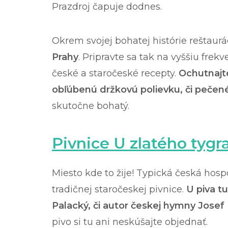
Prazdroj čapuje dodnes.
Okrem svojej bohatej histórie reštaurá
Prahy
. Pripravte sa tak na vyššiu frek
české a staročeské recepty.
Ochutnajt
obľúbenú držkovú polievku, či pečené
skutočne bohatý.
Pivnice U zlatého tygr
Miesto kde to žije! Typická česká hos
tradičnej staročeskej pivnice.
U piva t
Palacký, či autor českej hymny Josef
pivo si tu ani neskúšajte objednať.