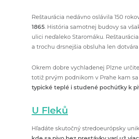
Reštaurácia nedávno oslávila 150 rokov
1865
. História samotnej budovy sa však
ulici neďaleko Staromáku. Reštaurácia 
a trochu drsnejšia obsluha len dotvára
Okrem dobre vychladenej Plzne určit
totiž prvým podnikom v Prahe kam sa 
typické teplé i studené pochúťky k p
U Fleků
Hľadáte skutočný stredoeurópsky uni
kde sa pivo bez prestávky varí už via