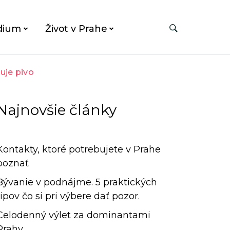
dium
Život v Prahe
uje pivo
Najnovšie články
Kontakty, ktoré potrebujete v Prahe
poznať
Bývanie v podnájme. 5 praktických
tipov čo si pri výbere dať pozor.
Celodenný výlet za dominantami
Prahy