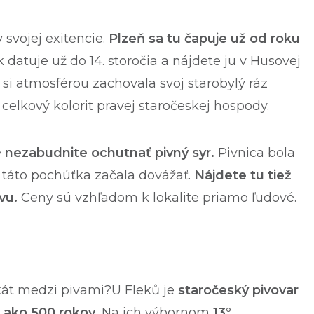
 svojej exitencie.
Plzeň sa tu čapuje už od roku
 datuje už do 14. storočia a nájdete ju v Husovej
si atmosférou zachovala svoj starobylý ráz
 celkový kolorit pravej staročeskej hospody.
e
nezabudnite ochutnať pivný syr.
Pivnica bola
táto pochúťka začala dovážať.
Nájdete tu tiež
ivu.
Ceny sú vzhľadom k lokalite priamo ľudové.
kát medzi pivami?U Fleků je
staročeský
pivovar
c ako 500 rokov.
Na ich výbornom
13°