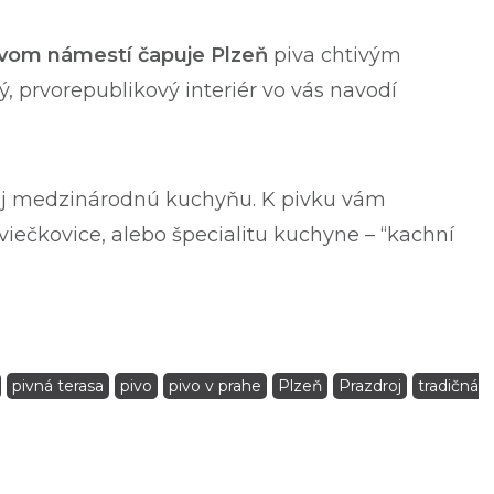
ovom námestí čapuje Plzeň
piva chtivým
 prvorepublikový interiér vo vás navodí
aj medzinárodnú kuchyňu. K pivku vám
viečkovice, alebo špecialitu kuchyne – “kachní
pivná terasa
pivo
pivo v prahe
Plzeň
Prazdroj
tradičná