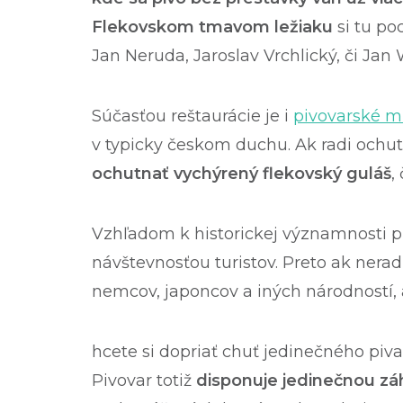
Flekovskom tmavom ležiaku
si tu po
Jan Neruda, Jaroslav Vrchlický, či Jan 
Súčasťou reštaurácie je i
pivovarské 
v typicky českom duchu. Ak radi ochut
ochutnať vychýrený flekovský guláš
,
Vzhľadom k historickej významnosti pi
návštevnosťou turistov. Preto ak nerad
nemcov, japoncov a iných národností, 
hcete si dopriať chuť jedinečného pi
Pivovar totiž
disponuje jedinečnou z