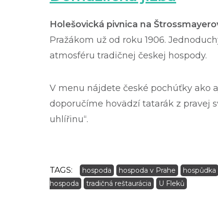
Holešovická pivnica na Štrossmayer
Pražákom už od roku 1906. Jednoduchý,
atmosféru tradičnej českej hospody.
V menu nájdete české pochúťky ako 
doporučíme hovädzí tatarák z pravej s
uhlířinu“.
TAGS:
hospoda
hospoda v Prahe
hospůdka
hospoda
tradičná reštaurácia
U Fleků