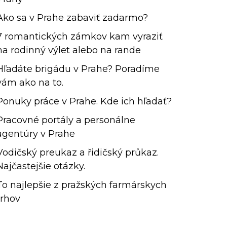
Ako sa v Prahe zabaviť zadarmo?
7 romantických zámkov kam vyraziť
na rodinný výlet alebo na rande
Hľadáte brigádu v Prahe? Poradíme
vám ako na to.
Ponuky práce v Prahe. Kde ich hľadať?
Pracovné portály a personálne
agentúry v Prahe
Vodičský preukaz a řidičský průkaz.
Najčastejšie otázky.
To najlepšie z pražských farmárskych
trhov