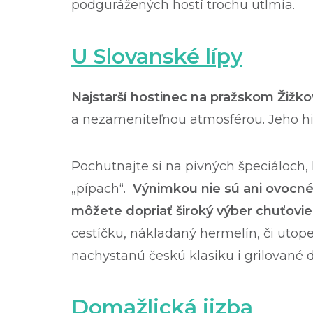
podgurážených hostí trochu utlmia.
U Slovanské lípy
Najstarší hostinec na pražskom Žižko
a nezameniteľnou atmosférou. Jeho hist
Pochutnajte si na pivných špeciáloch,
„pípach“.
Výnimkou nie sú ani ovocné 
môžete dopriať široký výber chuťovi
cestíčku, nákladaný hermelín, či uto
nachystanú českú klasiku i grilované d
Domažlická jizba