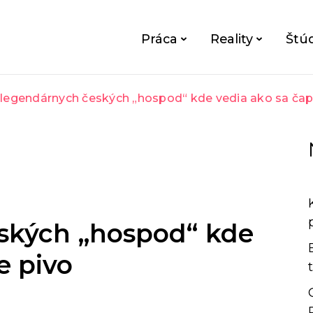
Práca
Reality
Štú
 legendárnych českých „hospod“ kde vedia ako sa čap
ských „hospod“ kde
e pivo