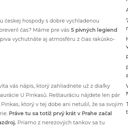
ru českej hospody s dobre vychladenou
preveril čas? Máme pre vás
5 pivných legiend
piva vychutnáte aj atmosféru z čias rakúsko-
íta vás nápis, ktorý zahliadnete už z diaľky
rácie U Pinkasů. Reštauráciu nájdete len pár
Pinkas, ktorý v tej dobe ani netušil, že sa svojim
rie.
Práve tu sa totiž prvý krát v Prahe začal
azdroj.
Priamo z nerezových tankov sa tu