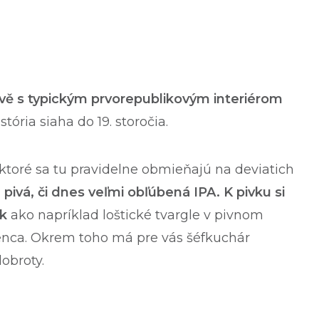
vě
s typickým prvorepublikovým interiérom
ória siaha do 19. storočia.
 ktoré sa tu pravidelne obmieňajú na deviatich
pivá, či dnes veľmi obľúbená IPA.
K pivku si
ek
ako napríklad loštické tvargle v pivnom
penca. Okrem toho má pre vás šéfkuchár
obroty.