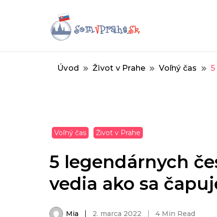
Pre lepší život v Prahe
SomvPrahe.sk
Úvod
Život v Prahe
Voľný čas
5
Voľný čas
Život v Prahe
5 legendárnych če
vedia ako sa čapuj
Mia
2. marca 2022
4 Min Read