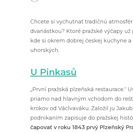
Chcete si vychutnať tradičnú atmosfé
dvanástkou? Ktoré pražské výčapy už 
kde si okrem dobrej českej kuchyne a 
uhorských.
U Pinkasů
„První pražská plzeňská restaurace.“ Uv
priamo nad hlavným vchodom do reštau
krokov od Václvaváku. Založil ju Jakub 
podnikaním zapisuje do pražskej histó
čapovať v roku 1843 prvý Plzeňský Pr