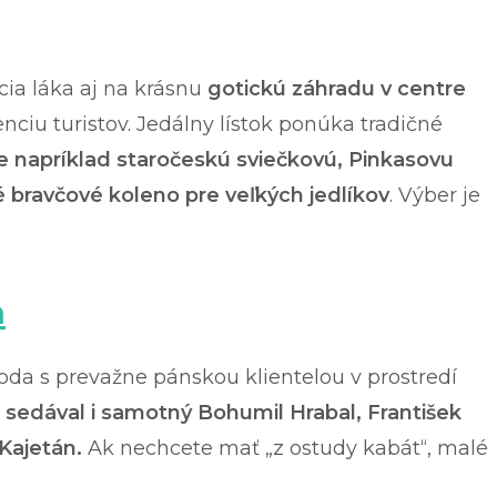
cia láka aj na krásnu
gotickú záhradu v centre
venciu turistov. Jedálny lístok ponúka tradičné
e napríklad staročeskú sviečkovú, Pinkasovu
 bravčové koleno pre veľkých jedlíkov
. Výber je
a
poda s prevažne pánskou klientelou v prostredí
u sedával i samotný Bohumil Hrabal, František
 Kajetán.
Ak nechcete mať „z ostudy kabát“, malé